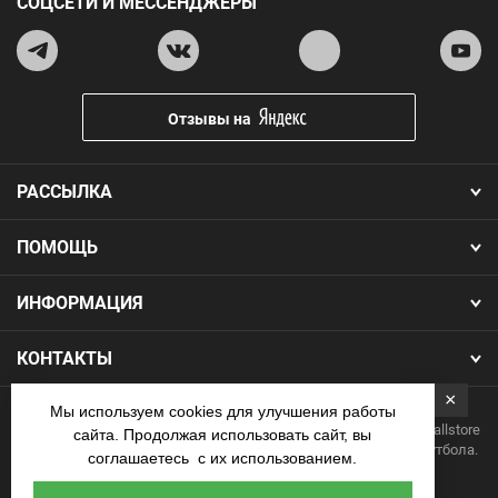
СОЦСЕТИ И МЕССЕНДЖЕРЫ
Отзывы на
РАССЫЛКА
ПОМОЩЬ
ИНФОРМАЦИЯ
КОНТАКТЫ
×
Мы используем cookies для улучшения работы
Copyright 2026.Все права защищены. Интернет-магазин Footballstore
сайта. Продолжая использовать сайт, вы
— продажа футбольной формы, бутс, мячей и одежды для футбола.
соглашаетесь с их использованием.
Наличные