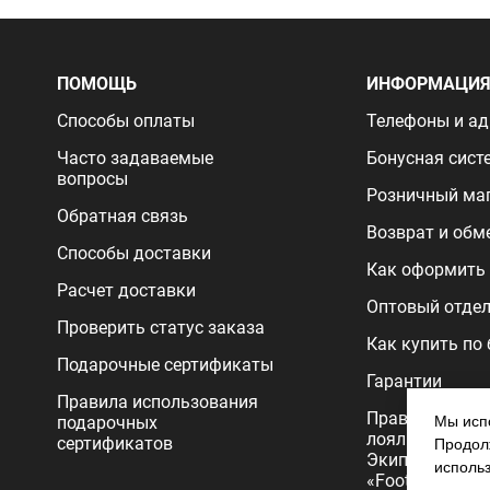
ПОМОЩЬ
ИНФОРМАЦИ
Способы оплаты
Телефоны и ад
Часто задаваемые
Бонусная сист
вопросы
Розничный ма
Обратная связь
Возврат и обм
Способы доставки
Как оформить 
Расчет доставки
Оптовый отде
Проверить статус заказа
Как купить по
Подарочные сертификаты
Гарантии
Правила использования
Правила прог
подарочных
Мы испо
лояльности
сертификатов
Продолж
Экипировочног
исполь
«FootballStore»