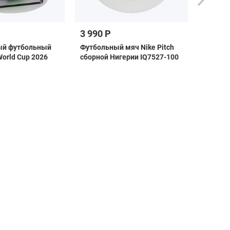
3 990 Р
7 490 
й футбольный
Футбольный мяч Nike Pitch
Футбол
World Cup 2026
сборной Нигерии IQ7527-100
Stellar