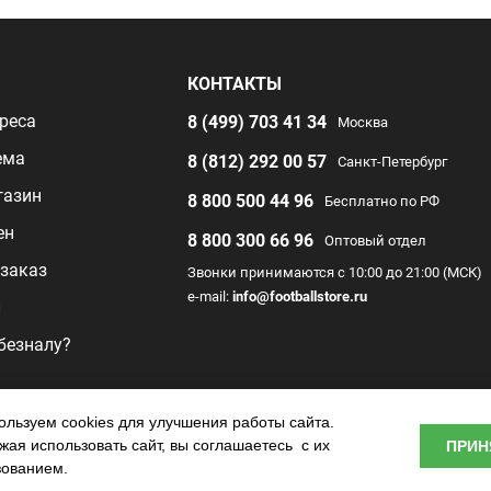
Я
КОНТАКТЫ
реса
8 (499) 703 41 34
Москва
ема
8 (812) 292 00 57
Санкт-Петербург
газин
8 800 500 44 96
Бесплатно по РФ
ен
8 800 300 66 96
Оптовый отдел
заказ
Звонки принимаются с 10:00 до 21:00 (МСК)
e-mail:
info@footballstore.ru
л
 безналу?
раммы
льзуем cookies для улучшения работы сайта.
ая использовать сайт, вы соглашаетесь с их
ПРИН
о центра
зованием.