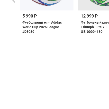
5 990 Р
12 999 Р
as
Футбольный мяч Adidas
Футбольный мяч 
i
World Cup 2026 League
Triumph Elite YFL
JD8030
ЦБ-00004180