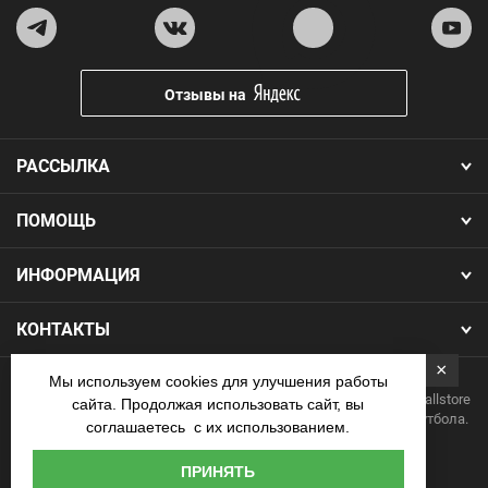
Отзывы на
РАССЫЛКА
ПОМОЩЬ
ИНФОРМАЦИЯ
КОНТАКТЫ
×
Мы используем cookies для улучшения работы
Copyright 2026.Все права защищены. Интернет-магазин Footballstore
сайта. Продолжая использовать сайт, вы
— продажа футбольной формы, бутс, мячей и одежды для футбола.
соглашаетесь с их использованием.
Наличные
ПРИНЯТЬ
курьеру