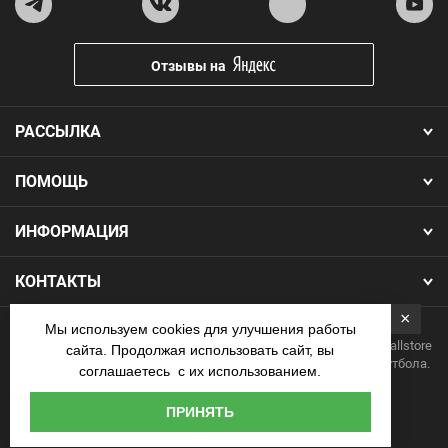
Отзывы на
РАССЫЛКА
ПОМОЩЬ
ИНФОРМАЦИЯ
КОНТАКТЫ
×
Мы используем cookies для улучшения работы
Copyright 2026.Все права защищены. Интернет-магазин Footballstore
сайта. Продолжая использовать сайт, вы
— продажа футбольной формы, бутс, мячей и одежды для футбола.
соглашаетесь с их использованием.
Наличные
ПРИНЯТЬ
курьеру