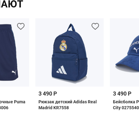
ПАЮТ
3 490 Р
3 490 Р
очные Puma
Рюкзак детский Adidas Real
Бейсболка 
3006
Madrid KR7558
City 027554