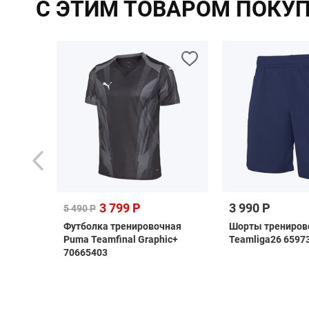
С ЭТИМ ТОВАРОМ ПОКУ
3 799 Р
3 990 Р
5 490 Р
as
Футболка тренировочная
Шорты трениров
i
Puma Teamfinal Graphic+
Teamliga26 6597
70665403