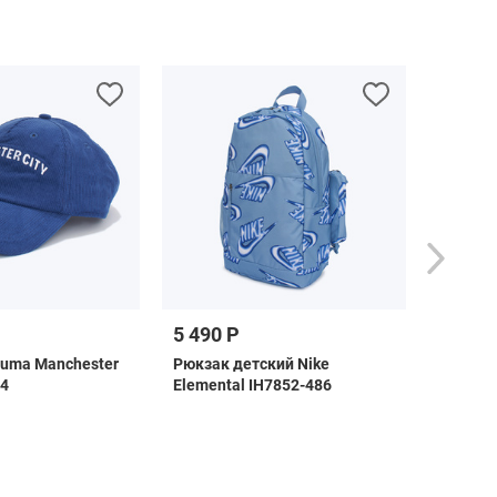
5 490 Р
2 790 
Puma Manchester
Рюкзак детский Nike
Бейсбо
04
Elemental IH7852-486
027529