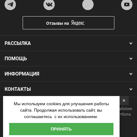
Отзывы на
РАССЫЛКА
ПОМОЩЬ
ИНФОРМАЦИЯ
КОНТАКТЫ
×
Мы используем cookies для улучшения работы
Copyright 2026.Все права защищены. Интернет-магазин Footballstore
сайта. Продолжая использовать сайт, вы
— продажа футбольной формы, бутс, мячей и одежды для футбола.
соглашаетесь с их использованием.
Наличные
ПРИНЯТЬ
курьеру