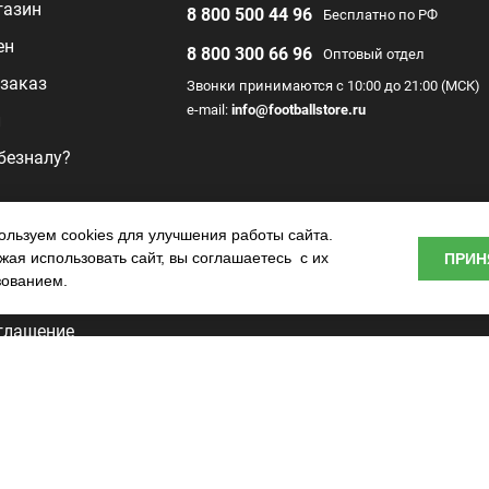
газин
8 800 500 44 96
Бесплатно по РФ
ен
8 800 300 66 96
Оптовый отдел
заказ
Звонки принимаются с 10:00 до 21:00 (МСК)
e-mail:
info@footballstore.ru
л
 безналу?
раммы
льзуем cookies для улучшения работы сайта.
ая использовать сайт, вы соглашаетесь с их
ПРИН
о центра
зованием.
глашение
ьности
tore —