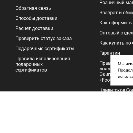
Розничный ма
Обратная связь
Возврат и обм
Способы доставки
Как оформить 
Расчет доставки
Оптовый отде
Проверить статус заказа
Как купить по
Подарочные сертификаты
Гарантии
Правила использования
Правила прог
подарочных
Мы испо
лояльности
сертификатов
Продолж
Экипировочног
исполь
«FootballStore»
Клиентское Со
Политика
конфиденциал
Copyright 2026.Все права защищены. Интернет-магазин Footballs