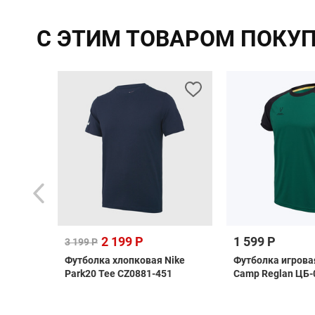
С ЭТИМ ТОВАРОМ ПОКУ
2 199 Р
1 599 Р
3 199 Р
as
Футболка хлопковая Nike
Футболка игрова
i
Park20 Tee CZ0881-451
Camp Reglan ЦБ-