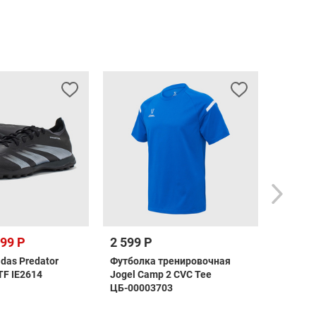
999 Р
2 599 Р
1 999 
das Predator
Футболка тренировочная
Футбол
TF IE2614
Jogel Camp 2 CVC Tee
Jogel 
ЦБ-00003703