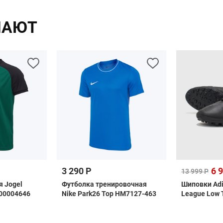
ПАЮТ
3 290 Р
6 
13 999 Р
я Jogel
Футболка тренировочная
Шиповки Adi
00004646
Nike Park26 Top HM7127-463
League Low 