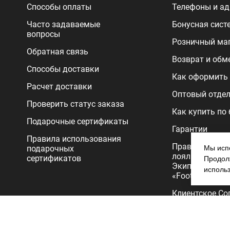
Способы оплаты
Телефоны и ад
Часто задаваемые
Бонусная сист
вопросы
Розничный ма
Обратная связь
Возврат и обм
Способы доставки
Как оформить 
Расчет доставки
Оптовый отде
Проверить статус заказа
Как купить по
Подарочные сертификаты
Гарантии
Правила использования
Правила прог
подарочных
Мы испо
лояльности
сертификатов
Продолж
Экипировочног
исполь
«FootballStore»
Клиентское Со
Политика
конфиденциал