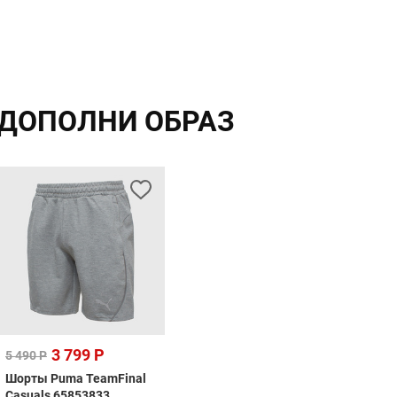
ДОПОЛНИ ОБРАЗ
3 799 Р
5 490 Р
Шорты Puma TeamFinal
Casuals 65853833