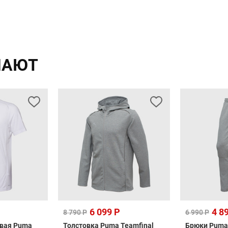
ПАЮТ
6 099 Р
4 8
8 790 Р
6 990 Р
овая Puma
Толстовка Puma Teamfinal
Брюки Puma