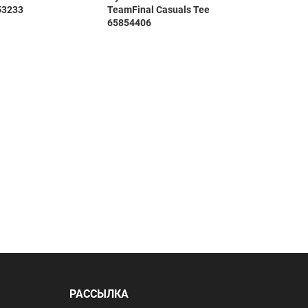
53233
TeamFinal Casuals Tee
Essenti
65854406
РАССЫЛКА