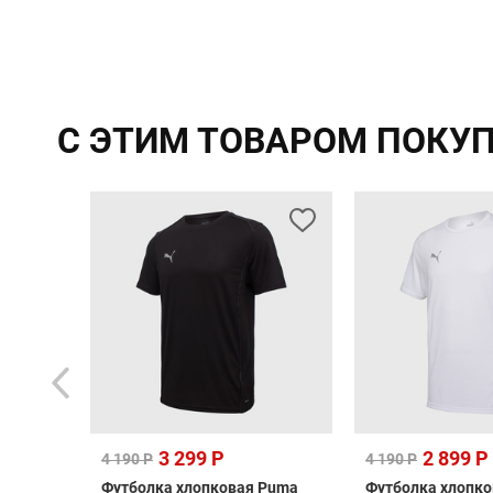
С ЭТИМ ТОВАРОМ ПОКУ
3 299 Р
2 899 Р
4 190 Р
4 190 Р
rpool
Футболка хлопковая Puma
Футболка хлопк