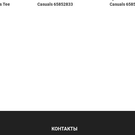
s Tee
Casuals 65852833
Casuals 658
Я
КОНТАКТЫ