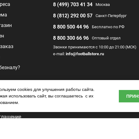
реса
8 (499) 703 41 34
Москва
ема
8 (812) 292 00 57
Санкт-Петербург
газин
8 800 500 44 96
Бесплатно по РФ
ен
8 800 300 66 96
Оптовый отдел
заказ
Звонки принимаются с 10:00 до 21:00 (МСК)
e-mail:
info@footballstore.ru
л
 безналу?
раммы
льзуем cookies для улучшения работы сайта.
ая использовать сайт, вы соглашаетесь с их
ПРИН
о центра
зованием.
глашение
ьности