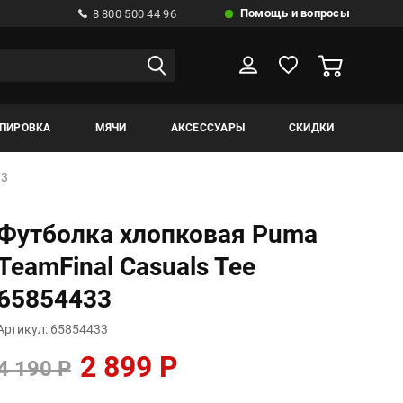
Помощь и вопросы
8 800 500 44 96
ИПИРОВКА
МЯЧИ
АКСЕССУАРЫ
СКИДКИ
33
Футболка хлопковая Puma
TeamFinal Casuals Tee
65854433
Артикул: 65854433
2 899 Р
4 190 Р