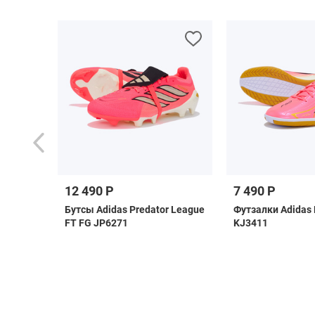
12 490 Р
7 490 Р
IV
Бутсы Adidas Predator League
Футзалки Adidas 
FT FG JP6271
KJ3411