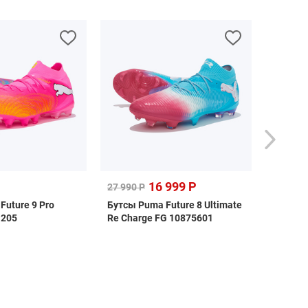
16 999 Р
12 49
27 990 Р
Future 9 Pro
Бутсы Puma Future 8 Ultimate
Шиповки
1205
Re Charge FG 10875601
League 