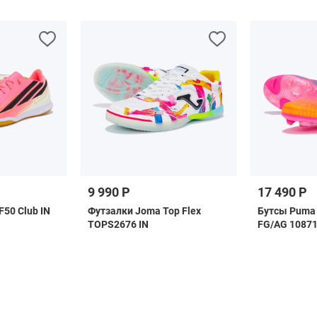
9 990 Р
17 490 Р
F50 Club IN
Футзалки Joma Top Flex
Бутсы Puma 
TOPS2676 IN
FG/AG 1087