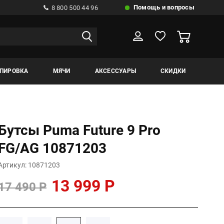
Помощь и вопросы
8 800 500 44 96
ИПИРОВКА
МЯЧИ
АКСЕССУАРЫ
СКИДКИ
Бутсы Puma Future 9 Pro
FG/AG 10871203
Артикул: 10871203
13 999 Р
17 490 Р