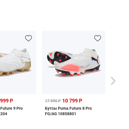
 999 Р
10 799 Р
17 990 Р
26 990 
Future 9 Pro
Бутсы Puma Future 8 Pro
Бутсы P
1204
FG/AG 10858801
FG 108