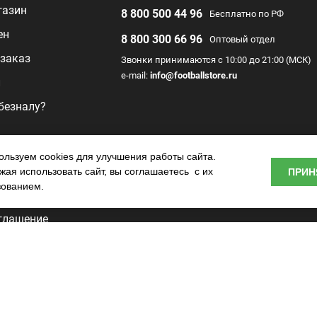
газин
8 800 500 44 96
Бесплатно по РФ
ен
8 800 300 66 96
Оптовый отдел
заказ
Звонки принимаются с 10:00 до 21:00 (МСК)
e-mail:
info@footballstore.ru
л
 безналу?
раммы
льзуем cookies для улучшения работы сайта.
ая использовать сайт, вы соглашаетесь с их
ПРИН
о центра
зованием.
глашение
ьности
tore —