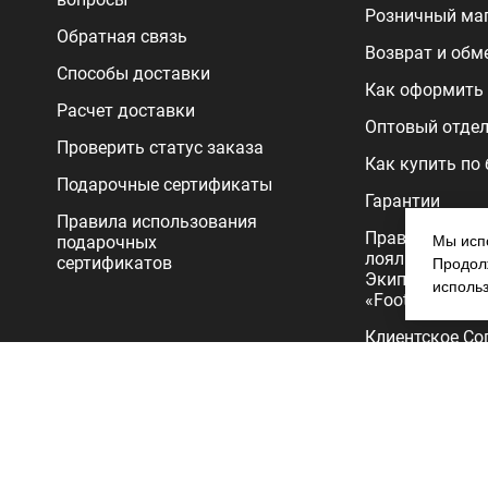
Розничный ма
Обратная связь
Возврат и обм
Способы доставки
Как оформить 
Расчет доставки
Оптовый отде
Проверить статус заказа
Как купить по
Подарочные сертификаты
Гарантии
Правила использования
Правила прог
подарочных
Мы испо
лояльности
сертификатов
Продолж
Экипировочног
исполь
«FootballStore»
Клиентское Со
Политика
конфиденциал
Copyright 2026.Все права защищены. Интернет-магазин Footballs