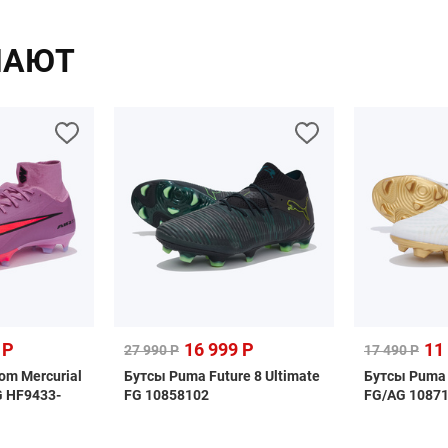
ПАЮТ
 Р
16 999 Р
11
27 990 Р
17 490 Р
oom Mercurial
Бутсы Puma Future 8 Ultimate
Бутсы Puma 
G HF9433-
FG 10858102
FG/AG 1087