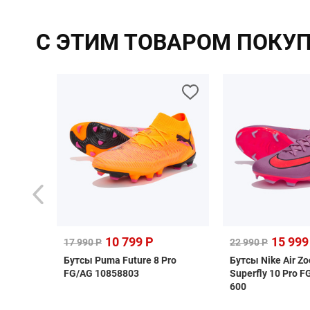
С ЭТИМ ТОВАРОМ ПОКУ
10 799 Р
15 999
17 990 Р
22 990 Р
Jogel
Бутсы Puma Future 8 Pro
Бутсы Nike Air Z
FG/AG 10858803
Superfly 10 Pro F
600