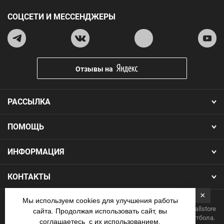
СОЦСЕТИ И МЕССЕНДЖЕРЫ
Отзывы на
РАССЫЛКА
ПОМОЩЬ
ИНФОРМАЦИЯ
КОНТАКТЫ
×
Мы используем cookies для улучшения работы
Copyright 2026.Все права защищены. Интернет-магазин Footballstore
сайта. Продолжая использовать сайт, вы
— продажа футбольной формы, бутс, мячей и одежды для футбола.
соглашаетесь с их использованием.