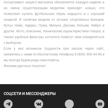
Ассортимент нашего магазина обновляется каждую неделю и
на смену существующим моделям приходят новые, что
позволяет купить футбольную обувь недорого и с хорошей
скидкой. В наличии модели от лучших спортивных брендов:
бутсы Найк, Адидас, Пума, Мизуно, Джома, Кельме, Умбро и
другие. Фото, описания, технические характеристики товара, а
также удобные фильтры каталога помогут вам определиться
с выбором.
Если у вас возникли трудности при заказе через сайт,
свяжитесь с нами по бесплатному телефону 8 (800) 500-44-96 и
мы всегда будем рады вам помочь.
Желаем удачных покупок!
СОЦСЕТИ И МЕССЕНДЖЕРЫ