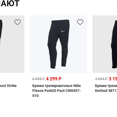
ПАЮТ
4 299 Р
3 1
6 599 Р
4 599 Р
ool Strike
Брюки тренировочные Nike
Брюки трен
Fleece Park20 Pant CW6907-
Knitted 387
010