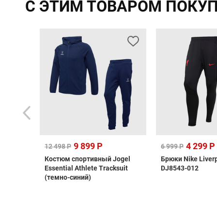
С ЭТИМ ТОВАРОМ ПОКУ
9 899 Р
4 299 Р
12 498 Р
6 999 Р
 KR5205
Костюм спортивный Jogel
Брюки Nike Liverp
Essential Athlete Tracksuit
DJ8543-012
(темно-синий)