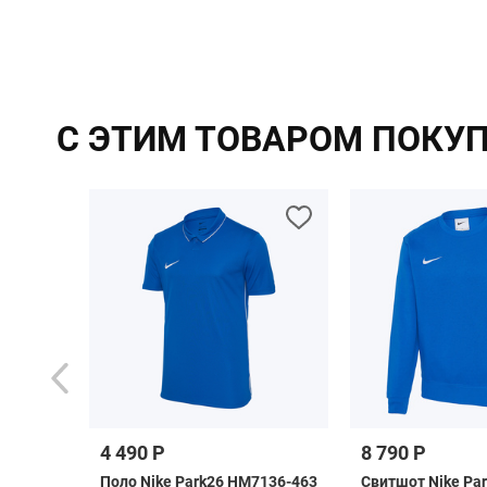
С ЭТИМ ТОВАРОМ ПОКУ
4 490 Р
8 790 Р
rpool
Поло Nike Park26 HM7136-463
Свитшот Nike Par