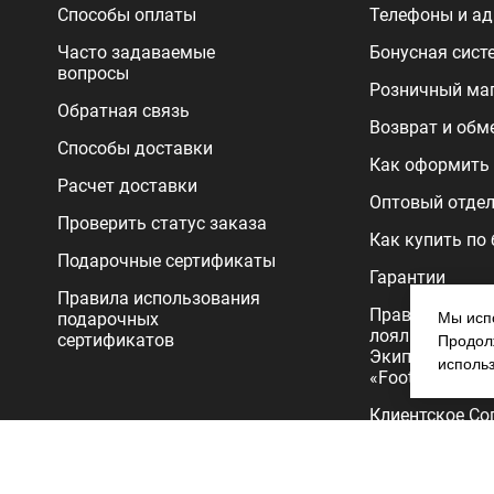
Способы оплаты
Телефоны и ад
Часто задаваемые
Бонусная сист
вопросы
Розничный ма
Обратная связь
Возврат и обм
Способы доставки
Как оформить 
Расчет доставки
Оптовый отде
Проверить статус заказа
Как купить по
Подарочные сертификаты
Гарантии
Правила использования
Правила прог
подарочных
Мы испо
лояльности
сертификатов
Продолж
Экипировочног
исполь
«FootballStore»
Клиентское Со
Политика
конфиденциал