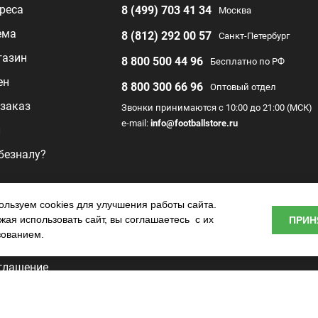
реса
8 (499) 703 41 34
Москва
ема
8 (812) 292 00 57
Санкт-Петербург
газин
8 800 500 44 96
Бесплатно по РФ
ен
8 800 300 66 96
Оптовый отдел
заказ
Звонки принимаются с 10:00 до 21:00 (МСК)
e-mail:
info@footballstore.ru
л
 безналу?
раммы
льзуем cookies для улучшения работы сайта.
ая использовать сайт, вы соглашаетесь с их
ПРИН
о центра
зованием.
глашение
ьности