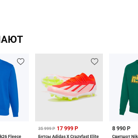
ПАЮТ
17 999 Р
8 990 Р
35 999 Р
k26 Fleece
Бутсы Adidas X Crazyfast Elite
Свитшот Nik