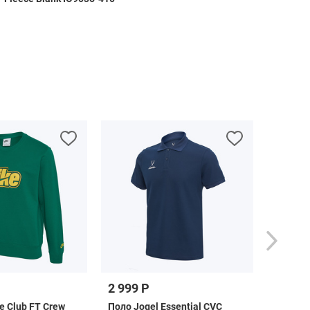
2 999 Р
3 699 
e Club FT Crew
Поло Jogel Essential CVC
Брюки 