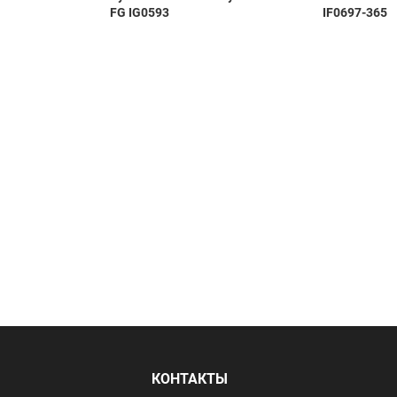
FG IG0593
IF0697-365
Я
КОНТАКТЫ