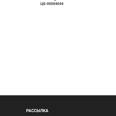
ЦБ-00004044
Camp 2
РАССЫЛКА