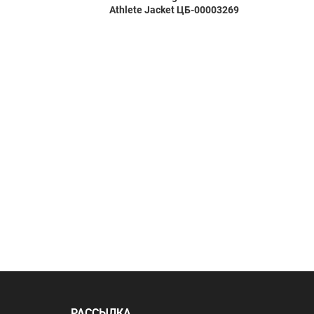
Athlete Jacket ЦБ-00003269
Academ
РАССЫЛКА