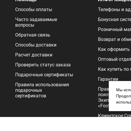
Способы оплаты
Телефоны и ад
Часто задаваемые
Бонусная сист
вопросы
Розничный ма
Обратная связь
Возврат и обм
Способы доставки
Как оформить 
Расчет доставки
Оптовый отде
Проверить статус заказа
Как купить по
Подарочные сертификаты
Гарантии
Правила использования
Правила прог
подарочных
Мы испо
лояльности
сертификатов
Продолж
Экипировочног
исполь
«FootballStore»
Клиентское Со
Политика