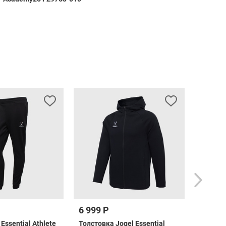
6 999 Р
9 099 
Essential Athlete
Толстовка Jogel Essential
Ветров