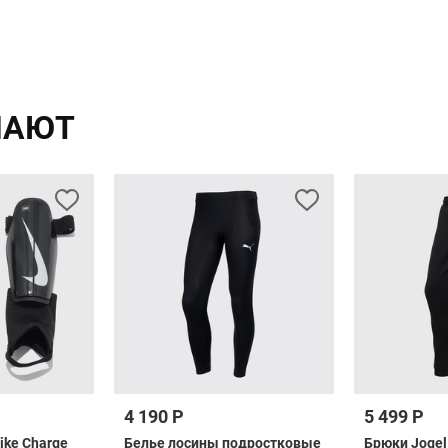
ПАЮТ
4 190 Р
5 499 Р
ike Charge
Белье лосины подростковые
Брюки Jogel 