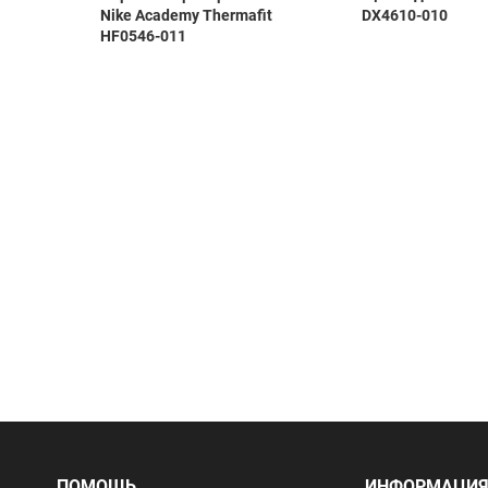
ка Jogel
Nike Academy Thermafit
DX4610-010
6/27
HF0546-011
ПОМОЩЬ
ИНФОРМАЦИ