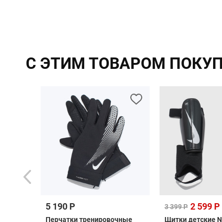
С ЭТИМ ТОВАРОМ ПОКУ
5 190 Р
2 599 Р
3 399 Р
ная
Перчатки тренировочные
Щитки детские N