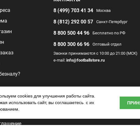
реса
8 (499) 703 41 34
Москва
ема
8 (812) 292 00 57
Санкт-Петербург
газин
8 800 500 44 96
Бесплатно по РФ
ен
8 800 300 66 96
Оптовый отдел
заказ
Звонки принимаются с 10:00 до 21:00 (МСК)
e-mail:
info@footballstore.ru
л
 безналу?
раммы
льзуем cookies для улучшения работы сайта.
ая использовать сайт, вы соглашаетесь с их
ПРИН
о центра
зованием.
глашение