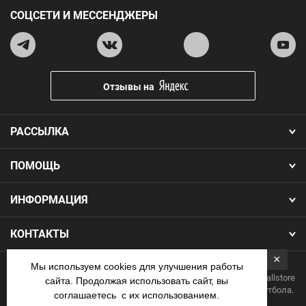
СОЦСЕТИ И МЕССЕНДЖЕРЫ
Отзывы на
РАССЫЛКА
ПОМОЩЬ
ИНФОРМАЦИЯ
КОНТАКТЫ
×
Мы используем cookies для улучшения работы
Copyright 2026.Все права защищены. Интернет-магазин Footballstore
сайта. Продолжая использовать сайт, вы
— продажа футбольной формы, бутс, мячей и одежды для футбола.
соглашаетесь с их использованием.