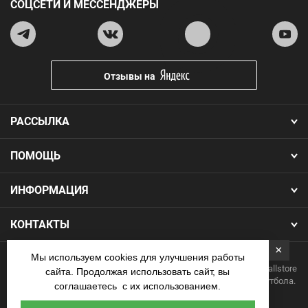
СОЦСЕТИ И МЕССЕНДЖЕРЫ
Отзывы на
РАССЫЛКА
ПОМОЩЬ
ИНФОРМАЦИЯ
КОНТАКТЫ
×
Мы используем cookies для улучшения работы
Copyright 2026.Все права защищены. Интернет-магазин Footballstore
сайта. Продолжая использовать сайт, вы
— продажа футбольной формы, бутс, мячей и одежды для футбола.
соглашаетесь с их использованием.
Наличные