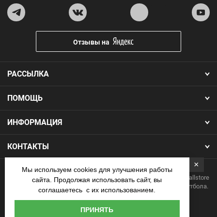
Отзывы на
РАССЫЛКА
ПОМОЩЬ
ИНФОРМАЦИЯ
КОНТАКТЫ
×
Мы используем cookies для улучшения работы
Copyright 2026.Все права защищены. Интернет-магазин Footballstore
сайта. Продолжая использовать сайт, вы
— продажа футбольной формы, бутс, мячей и одежды для футбола.
соглашаетесь с их использованием.
Наличные
ПРИНЯТЬ
курьеру