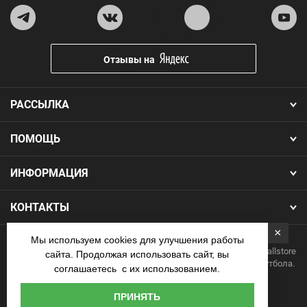
Отзывы на
РАССЫЛКА
ПОМОЩЬ
ИНФОРМАЦИЯ
КОНТАКТЫ
×
Мы используем cookies для улучшения работы
Copyright 2026.Все права защищены. Интернет-магазин Footballstore
сайта. Продолжая использовать сайт, вы
— продажа футбольной формы, бутс, мячей и одежды для футбола.
соглашаетесь с их использованием.
Наличные
ПРИНЯТЬ
курьеру