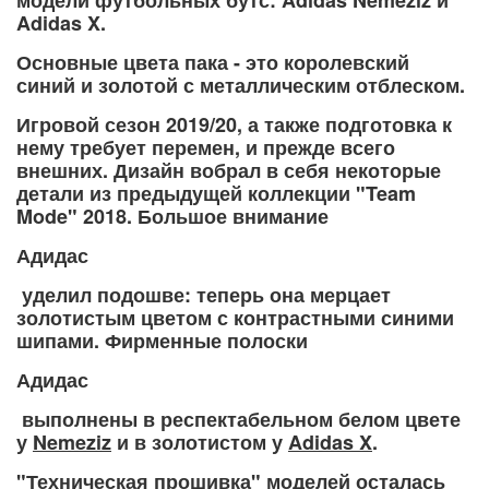
модели футбольных бутс: Adidas Nemeziz и
Adidas X.
Основные цвета пака - это королевский
синий и золотой с металлическим отблеском.
Игровой сезон 2019/20, а также подготовка к
нему требует перемен, и прежде всего
внешних. Дизайн вобрал в себя некоторые
детали из предыдущей коллекции "Team
Mode" 2018. Большое внимание
Адидас
уделил подошве: теперь она мерцает
золотистым цветом с контрастными синими
шипами. Фирменные полоски
Адидас
выполнены в респектабельном белом цвете
у
Nemeziz
и в золотистом у
Adidas X
.
"Техническая прошивка" моделей осталась