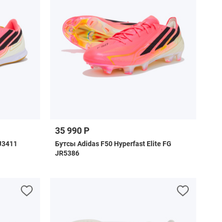
35 990 Р
J3411
Бутсы Adidas F50 Hyperfast Elite FG
JR5386