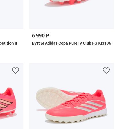
6 990 Р
tition II
Бутсы Adidas Copa Pure IV Club FG KI3106