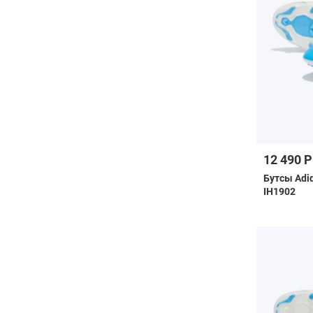
12 490 Р
Бутсы Adi
IH1902