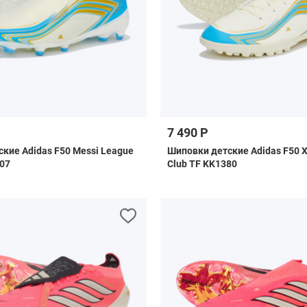
7 490 Р
ские Adidas F50 Messi League
Шиповки детские Adidas F50 X
907
Club TF KK1380