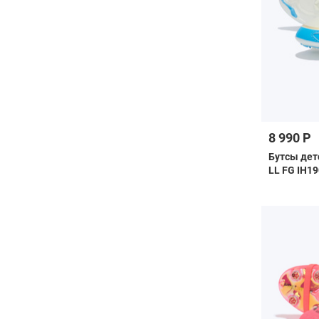
8 990 Р
Бутсы дет
LL FG IH1