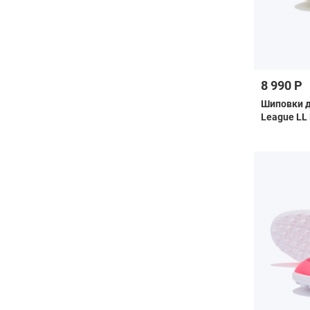
8 990 Р
Шиповки д
League LL