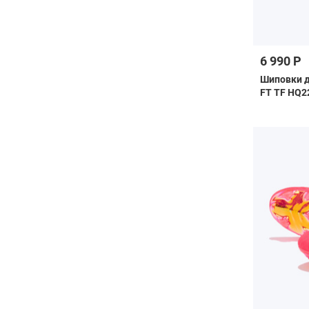
6 990 Р
Шиповки д
FT TF HQ2