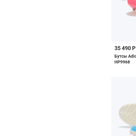
35 490 Р
Бутсы Adid
HP9968