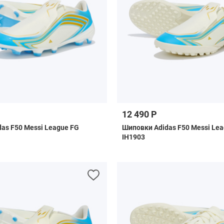
12 490 Р
das F50 Messi League FG
Шиповки Adidas F50 Messi Lea
IH1903