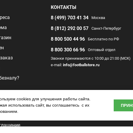
Я
КОНТАКТЫ
реса
8 (499) 703 41 34
Москва
ема
8 (812) 292 00 57
Санкт-Петербург
газин
8 800 500 44 96
Бесплатно по РФ
ен
8 800 300 66 96
Оптовый отдел
заказ
Звонки принимаются с 10:00 до 21:00 (МСК)
e-mail:
info@footballstore.ru
л
 безналу?
раммы
льзуем cookies для улучшения работы сайта.
ая использовать сайт, вы соглашаетесь с их
ПРИН
о центра
зованием.
глашение