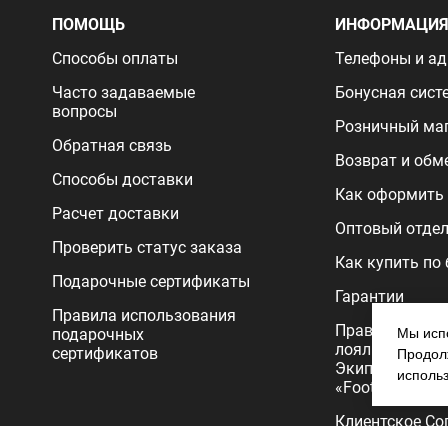
ПОМОЩЬ
ИНФОРМАЦИ
Способы оплаты
Телефоны и ад
Часто задаваемые
Бонусная сист
вопросы
Розничный ма
Обратная связь
Возврат и обм
Способы доставки
Как оформить 
Расчет доставки
Оптовый отде
Проверить статус заказа
Как купить по
Подарочные сертификаты
Гарантии
Правила использования
Правила прог
подарочных
Мы испо
лояльности
сертификатов
Продолж
Экипировочног
исполь
«FootballStore»
Клиентское Со