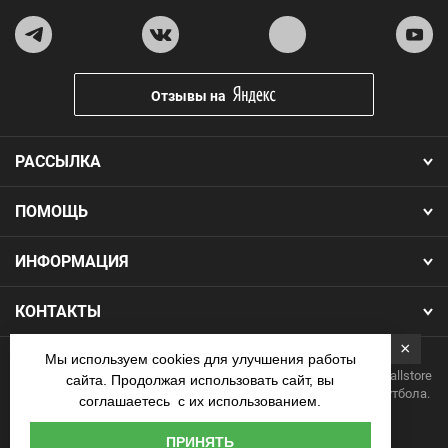
Отзывы на
РАССЫЛКА
ПОМОЩЬ
ИНФОРМАЦИЯ
КОНТАКТЫ
×
Мы используем cookies для улучшения работы
Copyright 2026.Все права защищены. Интернет-магазин Footballstore
сайта. Продолжая использовать сайт, вы
— продажа футбольной формы, бутс, мячей и одежды для футбола.
соглашаетесь с их использованием.
Наличные
ПРИНЯТЬ
курьеру