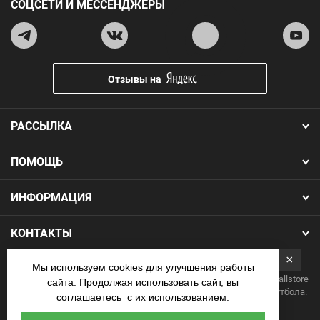
СОЦСЕТИ И МЕССЕНДЖЕРЫ
Отзывы на
РАССЫЛКА
ПОМОЩЬ
ИНФОРМАЦИЯ
КОНТАКТЫ
×
Мы используем cookies для улучшения работы
Copyright 2026.Все права защищены. Интернет-магазин Footballstore
сайта. Продолжая использовать сайт, вы
— продажа футбольной формы, бутс, мячей и одежды для футбола.
соглашаетесь с их использованием.
Наличные