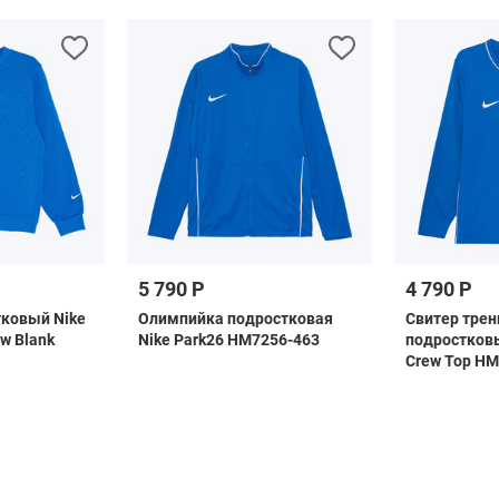
5 790 Р
4 790 Р
ковый Nike
Олимпийка подростковая
Свитер тре
ew Blank
Nike Park26 HM7256-463
подростковы
Crew Top HM