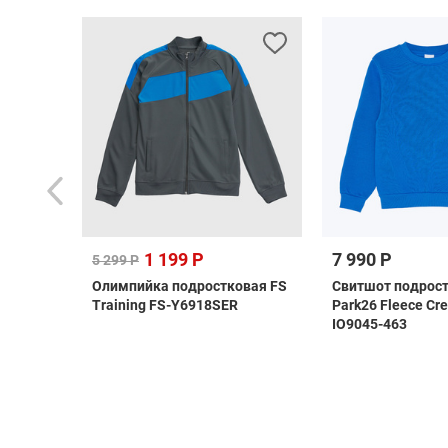
1 199 Р
7 990 Р
5 299 Р
rpool
Олимпийка подростковая FS
Свитшот подрост
Training FS-Y6918SER
Park26 Fleece Cr
IO9045-463