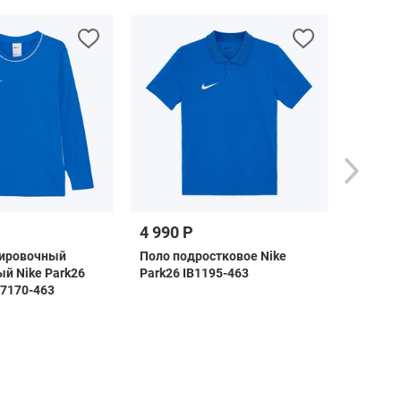
4 990 Р
5 490 
нировочный
Поло подростковое Nike
Свитер
й Nike Park26
Park26 IB1195-463
подрос
7170-463
Drill To