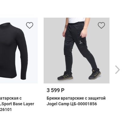
3 599 Р
2 899 
атарская с
Брюки вратарские с защитой
Шорты 
Sport Base Layer
Jogel Camp ЦБ-00001856
защито
226101
ЦБ-000