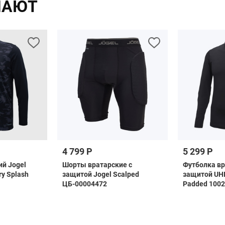
ПАЮТ
4 799 Р
5 299 Р
ий Jogel
Шорты вратарские с
Футболка вр
ry Splash
защитой Jogel Scalped
защитой UHL
ЦБ-00004472
Padded 100