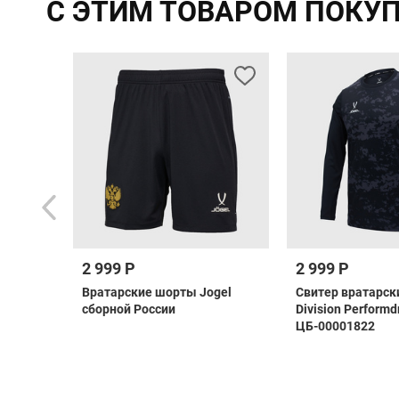
С ЭТИМ ТОВАРОМ ПОКУ
2 999 Р
2 999 Р
 F50
Вратарские шорты Jogel
Свитер вратарск
H1907
сборной России
Division Performd
ЦБ-00001822