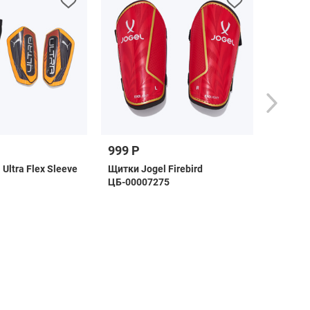
999 Р
4 199 Р
ltra Flex Sleeve
Щитки Jogel Firebird
Щитки A
ЦБ-00007275
JE3927