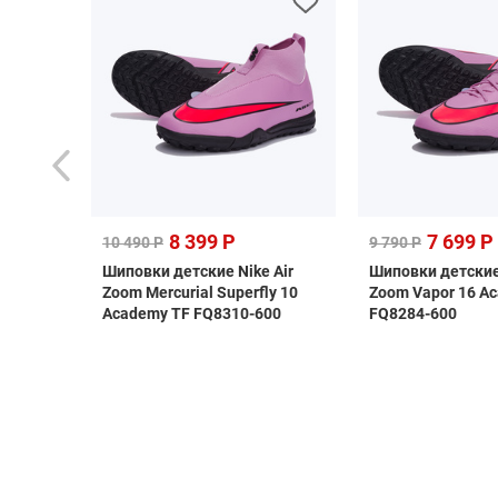
8 399 Р
7 699 Р
10 490 Р
9 790 Р
 F50
Шиповки детские Nike Air
Шиповки детские 
H1907
Zoom Mercurial Superfly 10
Zoom Vapor 16 A
Academy TF FQ8310-600
FQ8284-600