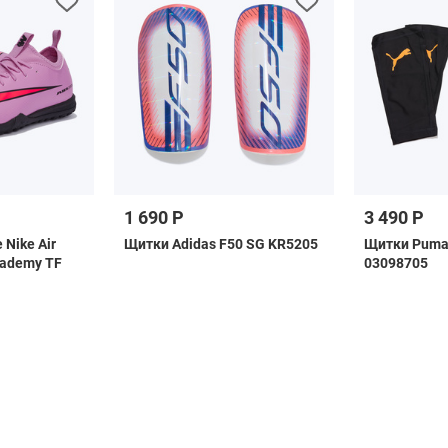
1 690 Р
3 490 Р
Nike Air
Щитки Adidas F50 SG KR5205
Щитки Puma U
cademy TF
03098705