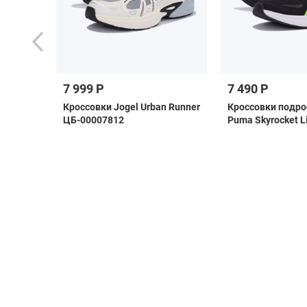
7 999 Р
7 490 Р
enal
Кроссовки Jogel Urban Runner
Кроссовки подр
ЦБ-00007812
Puma Skyrocket L