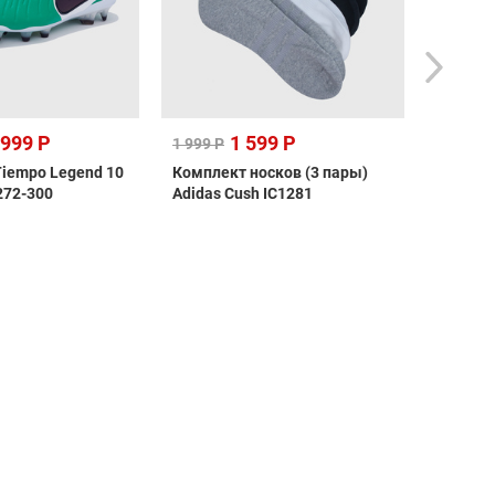
 999 Р
1 599 Р
8 990 
1 999 Р
Tiempo Legend 10
Комплект носков (3 пары)
Шиповки
272-300
Adidas Cush IC1281
Zoom Va
FQ8284