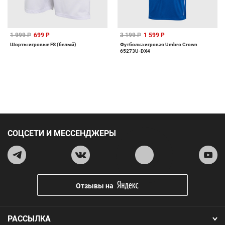
1 999 Р
699 Р
3 199 Р
1 599 Р
Шорты игровые FS (белый)
Футболка игровая Umbro Crown
65273U-DX4
СОЦСЕТИ И МЕССЕНДЖЕРЫ
Отзывы на
РАССЫЛКА