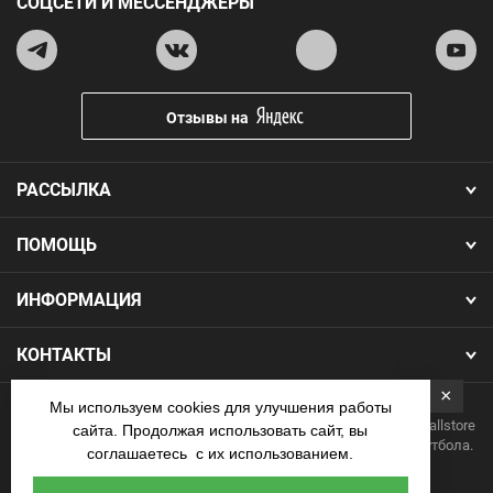
СОЦСЕТИ И МЕССЕНДЖЕРЫ
Отзывы на
РАССЫЛКА
ПОМОЩЬ
ИНФОРМАЦИЯ
КОНТАКТЫ
×
Мы используем cookies для улучшения работы
Copyright 2026.Все права защищены. Интернет-магазин Footballstore
сайта. Продолжая использовать сайт, вы
— продажа футбольной формы, бутс, мячей и одежды для футбола.
соглашаетесь с их использованием.
Наличные