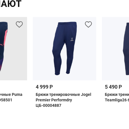
ПАЮТ
4 999 Р
5 490 Р
очные Puma
Брюки тренировочные Jogel
Брюки трен
5958501
Premier Performdry
Teamliga26 
ЦБ-00004887