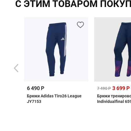
С ЭТИМ ТОВАРОМ ПОКУ
6 490 Р
3 699 Р
7 490 Р
rpool
Брюки Adidas Tiro26 League
Брюки трениров
JY7153
Individualfinal 6