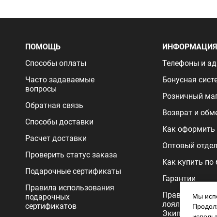
ПОМОЩЬ
ИНФОРМАЦИ
Способы оплаты
Телефоны и ад
Часто задаваемые
Бонусная сист
вопросы
Розничный ма
Обратная связь
Возврат и обм
Способы доставки
Как оформить 
Расчет доставки
Оптовый отде
Проверить статус заказа
Как купить по
Подарочные сертификаты
Гарантии
Правила использования
Правила прог
подарочных
Мы испо
лояльности
сертификатов
Продолж
Экипировочног
исполь