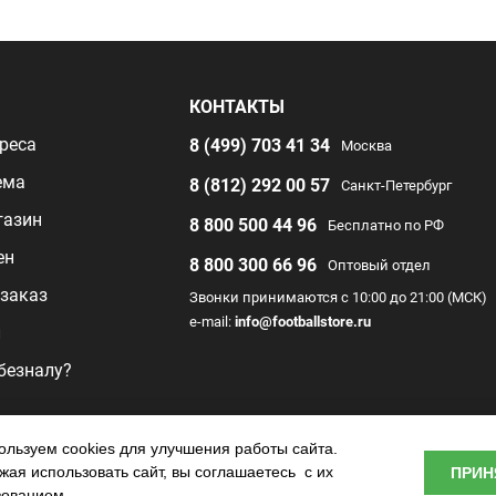
Я
КОНТАКТЫ
реса
8 (499) 703 41 34
Москва
ема
8 (812) 292 00 57
Санкт-Петербург
газин
8 800 500 44 96
Бесплатно по РФ
ен
8 800 300 66 96
Оптовый отдел
заказ
Звонки принимаются с 10:00 до 21:00 (МСК)
e-mail:
info@footballstore.ru
л
 безналу?
раммы
льзуем cookies для улучшения работы сайта.
ая использовать сайт, вы соглашаетесь с их
ПРИН
о центра
зованием.