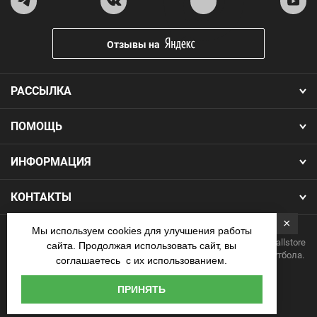
Отзывы на
РАССЫЛКА
ПОМОЩЬ
ИНФОРМАЦИЯ
КОНТАКТЫ
×
Мы используем cookies для улучшения работы
Copyright 2026.Все права защищены. Интернет-магазин Footballstore
сайта. Продолжая использовать сайт, вы
— продажа футбольной формы, бутс, мячей и одежды для футбола.
соглашаетесь с их использованием.
Наличные
ПРИНЯТЬ
курьеру