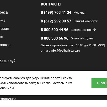
Я
КОНТАКТЫ
реса
8 (499) 703 41 34
Москва
ема
8 (812) 292 00 57
Санкт-Петербург
газин
8 800 500 44 96
Бесплатно по РФ
ен
8 800 300 66 96
Оптовый отдел
заказ
Звонки принимаются с 10:00 до 21:00 (МСК)
e-mail:
info@footballstore.ru
л
 безналу?
раммы
льзуем cookies для улучшения работы сайта.
ая использовать сайт, вы соглашаетесь с их
ПРИН
о центра
зованием.
глашение