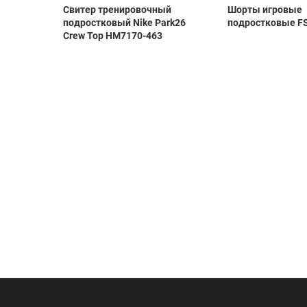
as
Свитер тренировочный
Шорты игровые
i
подростковый Nike Park26
подростковые FS
Crew Top HM7170-463