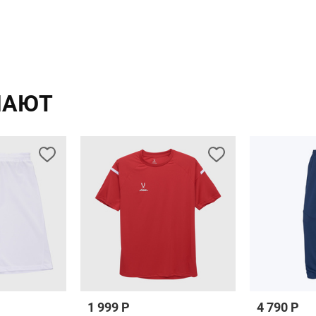
ПАЮТ
1 999 Р
4 790 Р