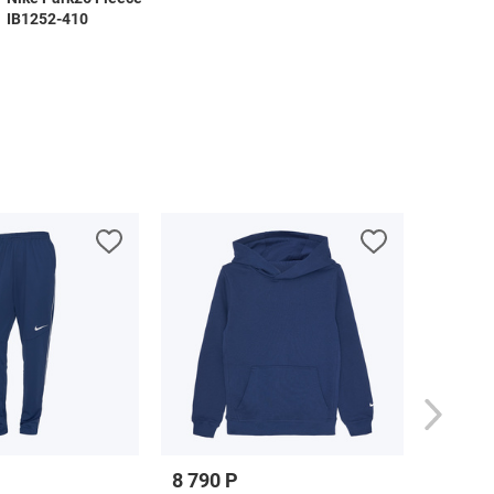
IB1252-410
8 790 Р
3 290 