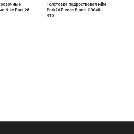
ировочные
Толстовка подростковая Nike
Шорты 
е Nike Park 26
Park26 Fleece Blanc IO9048-
подрос
410
HM7164