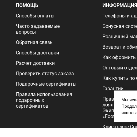
ПОМОЩЬ
ИНФОРМАЦИ
Способы оплаты
Телефоны и ад
Часто задаваемые
Бонусная сист
вопросы
Розничный ма
Обратная связь
Возврат и обм
Способы доставки
Как оформить 
Расчет доставки
Оптовый отде
Проверить статус заказа
Как купить по
Подарочные сертификаты
Гарантии
Правила использования
Правила прог
подарочных
Мы испо
лояльности
сертификатов
Продолж
Экипировочног
исполь
«FootballStore»
Клиентское Со