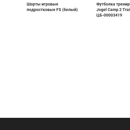
as
Шорты игровые
Футболка трени
i
подростковые FS (белый)
Jogel Camp 2 Tra
ЦБ-00003419