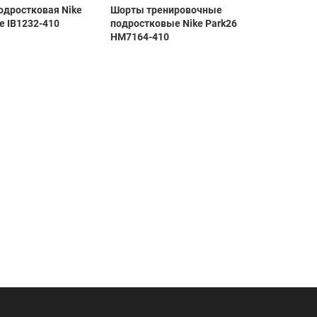
одростковая Nike
Шорты тренировочные
Брюки 
e IB1232-410
подростковые Nike Park26
подрост
HM7164-410
HM7212