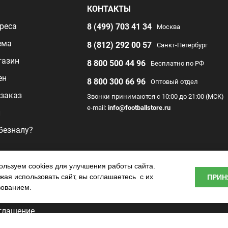
Я
КОНТАКТЫ
реса
8 (499) 703 41 34
Москва
ема
8 (812) 292 00 57
Санкт-Петербург
газин
8 800 500 44 96
Бесплатно по РФ
ен
8 800 300 66 96
Оптовый отдел
заказ
Звонки принимаются с 10:00 до 21:00 (МСК)
e-mail:
info@footballstore.ru
л
 безналу?
раммы
льзуем cookies для улучшения работы сайта.
ая использовать сайт, вы соглашаетесь с их
ПРИН
о центра
зованием.
глашение