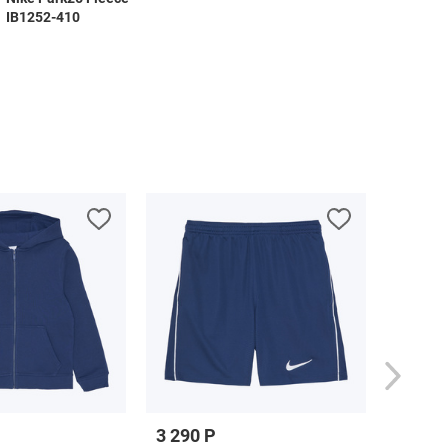
IB1252-410
3 290 Р
4 790 