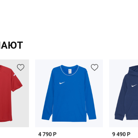
ПАЮТ
4 790 Р
9 490 Р