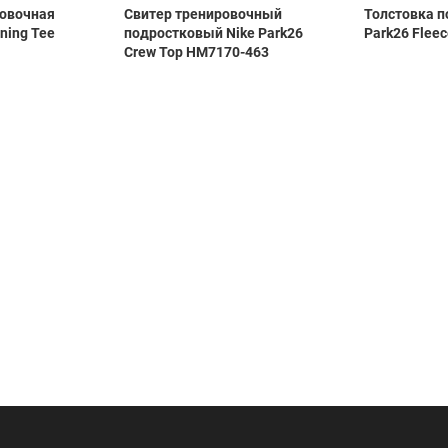
ровочная
Свитер тренировочный
Толстовка п
ining Tee
подростковый Nike Park26
Park26 Fleec
Crew Top HM7170-463