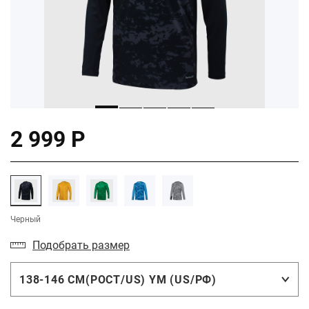
2 999 Р
Черный
Подобрать размер
138-146 СМ(РОСТ/US) YM (US/РФ)