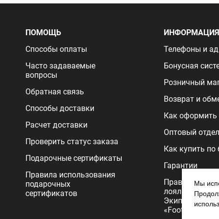
ПОМОЩЬ
ИНФОРМАЦИ
Способы оплаты
Телефоны и ад
Часто задаваемые
Бонусная сист
вопросы
Розничный ма
Обратная связь
Возврат и обм
Способы доставки
Как оформить 
Расчет доставки
Оптовый отде
Проверить статус заказа
Как купить по
Подарочные сертификаты
Гарантии
Правила использования
Правила прог
подарочных
Мы испо
лояльности
сертификатов
Продолж
Экипировочног
исполь
«FootballStore»