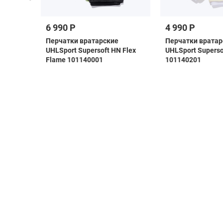
6 990 Р
4 990 Р
 F50
Перчатки вратарские
Перчатки вратар
H1907
UHLSport Supersoft HN Flex
UHLSport Superso
Flame 101140001
101140201