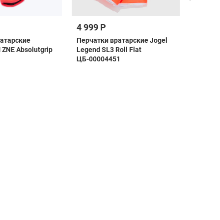
4 999 Р
16 99
ратарские
Перчатки вратарские Jogel
Перчат
 ZNE Absolutgrip
Legend SL3 Roll Flat
UHLSpor
ЦБ-00004451
101140