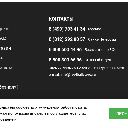
Я
КОНТАКТЫ
реса
8 (499) 703 41 34
Москва
ема
8 (812) 292 00 57
Санкт-Петербург
газин
8 800 500 44 96
Бесплатно по РФ
ен
8 800 300 66 96
Оптовый отдел
заказ
Звонки принимаются с 10:00 до 21:00 (МСК)
e-mail:
info@footballstore.ru
л
 безналу?
раммы
льзуем cookies для улучшения работы сайта.
ая использовать сайт, вы соглашаетесь с их
ПРИН
о центра
зованием.