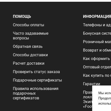
ПОМОЩЬ
ИНФОРМАЦИ
Способы оплаты
Телефоны и ад
Часто задаваемые
Бонусная сист
вопросы
Розничный ма
Обратная связь
Возврат и обм
Способы доставки
Как оформить 
Расчет доставки
Оптовый отде
Проверить статус заказа
Как купить по
Подарочные сертификаты
Гарантии
Правила использования
Правила прог
подарочных
Мы испо
лояльности
сертификатов
Продолж
Экипировочног
исполь
«FootballStore»