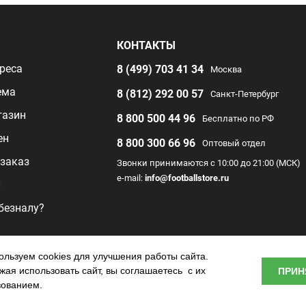
Я
КОНТАКТЫ
реса
8 (499) 703 41 34
Москва
ема
8 (812) 292 00 57
Санкт-Петербург
газин
8 800 500 44 96
Бесплатно по РФ
ен
8 800 300 66 96
Оптовый отдел
заказ
Звонки принимаются с 10:00 до 21:00 (МСК)
e-mail:
info@footballstore.ru
л
 безналу?
раммы
льзуем cookies для улучшения работы сайта.
ая использовать сайт, вы соглашаетесь с их
ПРИН
о центра
зованием.