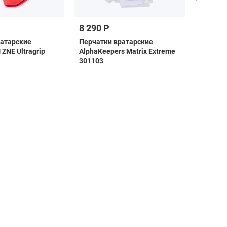
8 290 Р
4 999 
ратарские
Перчатки вратарские
Перчатк
ZNE Ultragrip
AlphaKeepers Matrix Extreme
Legend 
301103
ЦБ-000