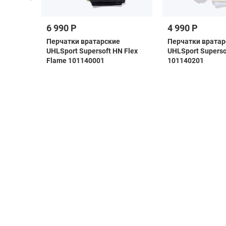
6 990 Р
4 990 Р
 F50
Перчатки вратарские
Перчатки вратар
H1907
UHLSport Supersoft HN Flex
UHLSport Superso
Flame 101140001
101140201