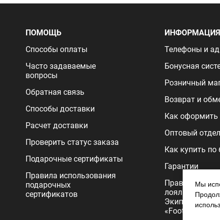
ПОМОЩЬ
ИНФОРМАЦИ
Способы оплаты
Телефоны и ад
Часто задаваемые
Бонусная сист
вопросы
Розничный ма
Обратная связь
Возврат и обм
Способы доставки
Как оформить 
Расчет доставки
Оптовый отде
Проверить статус заказа
Как купить по
Подарочные сертификаты
Гарантии
Правила использования
Правила прог
подарочных
Мы испо
лояльности
сертификатов
Продолж
Экипировочног
исполь
«FootballStore»