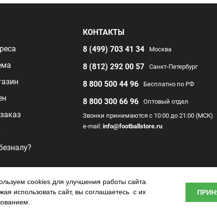
Я
КОНТАКТЫ
реса
8 (499) 703 41 34
Москва
ема
8 (812) 292 00 57
Санкт-Петербург
газин
8 800 500 44 96
Бесплатно по РФ
ен
8 800 300 66 96
Оптовый отдел
заказ
Звонки принимаются с 10:00 до 21:00 (МСК)
e-mail:
info@footballstore.ru
л
 безналу?
раммы
льзуем cookies для улучшения работы сайта.
ая использовать сайт, вы соглашаетесь с их
ПРИН
о центра
зованием.