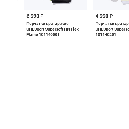
6 990 Р
4 990 Р
 F50
Перчатки вратарские
Перчатки вратар
H1907
UHLSport Supersoft HN Flex
UHLSport Superso
Flame 101140001
101140201