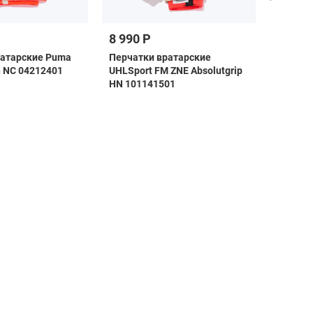
8 990 Р
16 99
ратарские Puma
Перчатки вратарские
Перчат
h NC 04212401
UHLSport FM ZNE Absolutgrip
UHLSpor
HN 101141501
101140