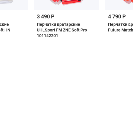
3 490 Р
4 790 Р
ские
Перчатки вратарские
Перчатки в
ft HN
UHLSport FM ZNE Soft Pro
Future Matc
101142201