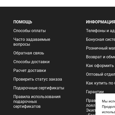
ПОМОЩЬ
ИНФОРМАЦИ
Способы оплаты
Телефоны и ад
Часто задаваемые
Бонусная сист
вопросы
Розничный ма
Обратная связь
Возврат и обм
Способы доставки
Как оформить 
Расчет доставки
Оптовый отде
Проверить статус заказа
Как купить по
Подарочные сертификаты
Гарантии
Правила использования
Правила прог
подарочных
Мы испо
лояльности
сертификатов
Продолж
Экипировочног
исполь