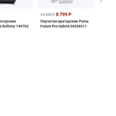
8 799 Р
12 490 Р
6 090 Р
ратарские
Перчатки вратарские Puma
Перчат
 Rollstar 149702
Future Pro Hybrid 04206511
AlphaKe
1821