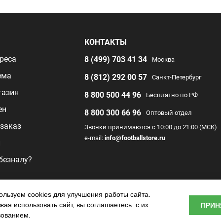
Я
КОНТАКТЫ
реса
8 (499) 703 41 34
Москва
ема
8 (812) 292 00 57
Санкт-Петербург
газин
8 800 500 44 96
Бесплатно по РФ
ен
8 800 300 66 96
Оптовый отдел
заказ
Звонки принимаются с 10:00 до 21:00 (МСК)
e-mail:
info@footballstore.ru
л
 безналу?
раммы
льзуем cookies для улучшения работы сайта.
ая использовать сайт, вы соглашаетесь с их
ПРИН
о центра
зованием.