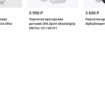
5 990 Р
3 690 Р
ские
Перчатки вратарские
Перчатки в
ix Ultra
детские UHLSport Absolutgrip
AlphaKeepers
HN Pro 101140101