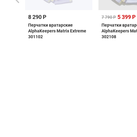
8 290 Р
5 399 Р
7 790 Р
rpool
Перчатки вратарские
Перчатки вратар
AlphaKeepers Matrix Extreme
AlphaKeepers Matr
301102
302108