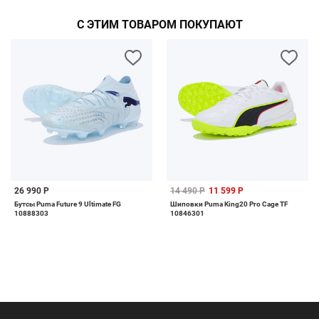
С ЭТИМ ТОВАРОМ ПОКУПАЮТ
26 990 Р
14 490 Р
11 599 Р
Бутсы Puma Future 9 Ultimate FG
Шиповки Puma King20 Pro Cage TF
10888303
10846301