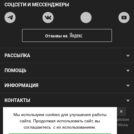
СОЦСЕТИ И МЕССЕНДЖЕРЫ
Отзывы на
РАССЫЛКА
ПОМОЩЬ
ИНФОРМАЦИЯ
КОНТАКТЫ
×
Мы используем cookies для улучшения работы
Copyright 2026.Все права защищены. Интернет-магазин Footballstore
сайта. Продолжая использовать сайт, вы
— продажа футбольной формы, бутс, мячей и одежды для футбола.
соглашаетесь с их использованием.