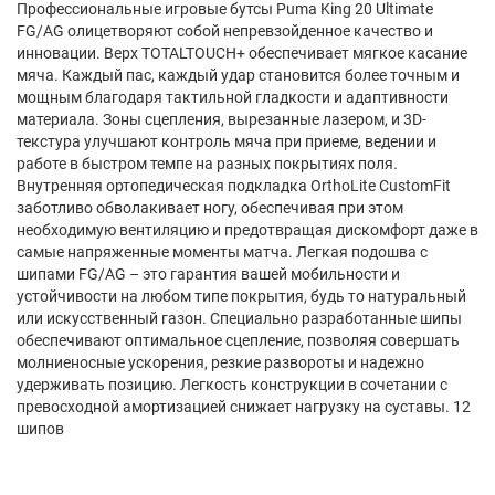
Профессиональные игровые бутсы Puma King 20 Ultimate
FG/AG олицетворяют собой непревзойденное качество и
инновации. Верх TOTALTOUCH+ обеспечивает мягкое касание
мяча. Каждый пас, каждый удар становится более точным и
мощным благодаря тактильной гладкости и адаптивности
материала. Зоны сцепления, вырезанные лазером, и 3D-
текстура улучшают контроль мяча при приеме, ведении и
работе в быстром темпе на разных покрытиях поля.
Внутренняя ортопедическая подкладка OrthoLite CustomFit
заботливо обволакивает ногу, обеспечивая при этом
необходимую вентиляцию и предотвращая дискомфорт даже в
самые напряженные моменты матча. Легкая подошва с
шипами FG/AG – это гарантия вашей мобильности и
устойчивости на любом типе покрытия, будь то натуральный
или искусственный газон. Специально разработанные шипы
обеспечивают оптимальное сцепление, позволяя совершать
молниеносные ускорения, резкие развороты и надежно
удерживать позицию. Легкость конструкции в сочетании с
превосходной амортизацией снижает нагрузку на суставы. 12
шипов