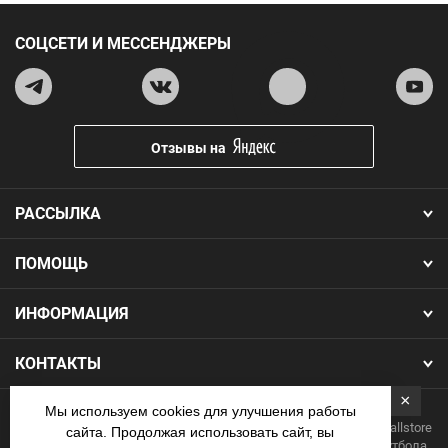
СОЦСЕТИ И МЕССЕНДЖЕРЫ
Отзывы на
РАССЫЛКА
ПОМОЩЬ
ИНФОРМАЦИЯ
КОНТАКТЫ
×
Мы используем cookies для улучшения работы
Copyright 2026.Все права защищены. Интернет-магазин Footballstore
сайта. Продолжая использовать сайт, вы
— продажа футбольной формы, бутс, мячей и одежды для футбола.