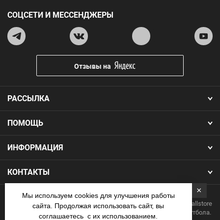
СОЦСЕТИ И МЕССЕНДЖЕРЫ
Отзывы на
РАССЫЛКА
ПОМОЩЬ
ИНФОРМАЦИЯ
КОНТАКТЫ
×
Мы используем cookies для улучшения работы
Copyright 2026.Все права защищены. Интернет-магазин Footballstore
сайта. Продолжая использовать сайт, вы
— продажа футбольной формы, бутс, мячей и одежды для футбола.
соглашаетесь с их использованием.