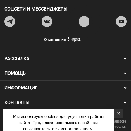
СОЦСЕТИ И МЕССЕНДЖЕРЫ
Отзывы на
РАССЫЛКА
ПОМОЩЬ
ИНФОРМАЦИЯ
КОНТАКТЫ
×
Мы используем cookies для улучшения работы
Copyright 2026.Все права защищены. Интернет-магазин Footballstore
сайта. Продолжая использовать сайт, вы
— продажа футбольной формы, бутс, мячей и одежды для футбола.
соглашаетесь с их использованием.