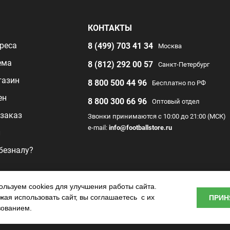
Я
КОНТАКТЫ
реса
8 (499) 703 41 34
Москва
ема
8 (812) 292 00 57
Санкт-Петербург
газин
8 800 500 44 96
Бесплатно по РФ
ен
8 800 300 66 96
Оптовый отдел
заказ
Звонки принимаются с 10:00 до 21:00 (МСК)
e-mail:
info@footballstore.ru
л
 безналу?
раммы
льзуем cookies для улучшения работы сайта.
ая использовать сайт, вы соглашаетесь с их
ПРИН
о центра
зованием.