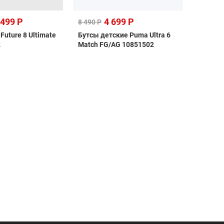
 499 Р
4 699 Р
12 49
8 490 Р
uture 8 Ultimate
Бутсы детские Puma Ultra 6
Бутсы д
2
Match FG/AG 10851502
Pro FG