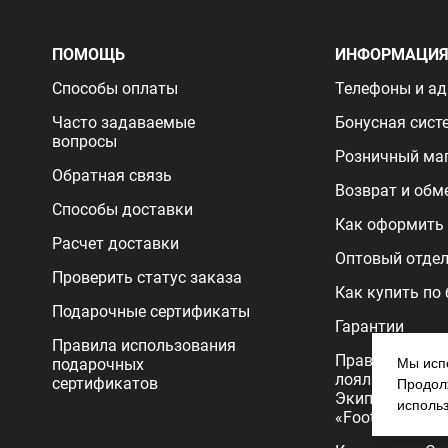
ПОМОЩЬ
ИНФОРМАЦИ
Способы оплаты
Телефоны и ад
Часто задаваемые
Бонусная сист
вопросы
Розничный ма
Обратная связь
Возврат и обм
Способы доставки
Как оформить 
Расчет доставки
Оптовый отде
Проверить статус заказа
Как купить по
Подарочные сертификаты
Гарантии
Правила использования
Правила прог
подарочных
Мы испо
лояльности
сертификатов
Продолж
Экипировочног
исполь
«FootballStore»