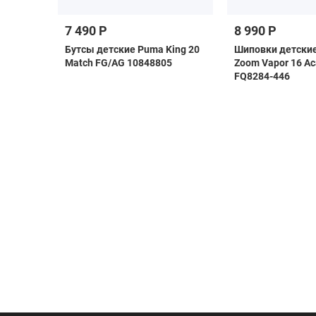
7 490 Р
8 990 Р
as
Бутсы детские Puma King 20
Шиповки детские 
i
Match FG/AG 10848805
Zoom Vapor 16 A
FQ8284-446