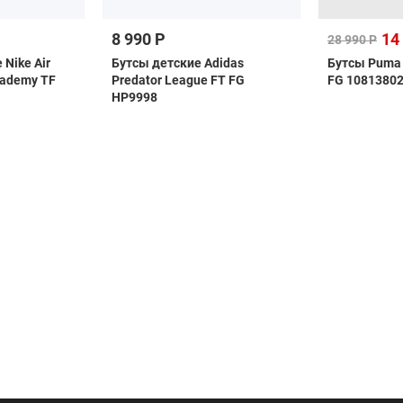
8 990 Р
14
28 990 Р
Nike Air
Бутсы детские Adidas
Бутсы Puma F
cademy TF
Predator League FT FG
FG 1081380
HP9998