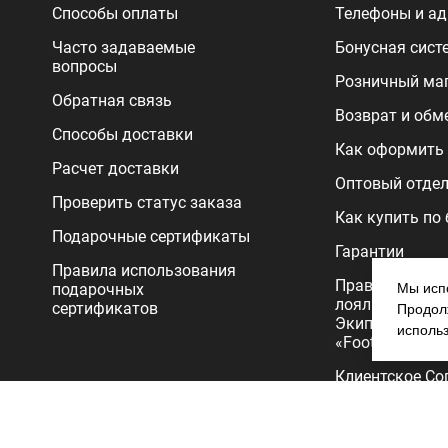
Способы оплаты
Телефоны и ад
Часто задаваемые
Бонусная сист
вопросы
Розничный ма
Обратная связь
Возврат и обм
Способы доставки
Как оформить 
Расчет доставки
Оптовый отде
Проверить статус заказа
Как купить по
Подарочные сертификаты
Гарантии
Правила использования
Правила прог
подарочных
Мы испо
лояльности
сертификатов
Продолж
Экипировочног
исполь
«FootballStore»
Клиентское Со
Политика
конфиденциал