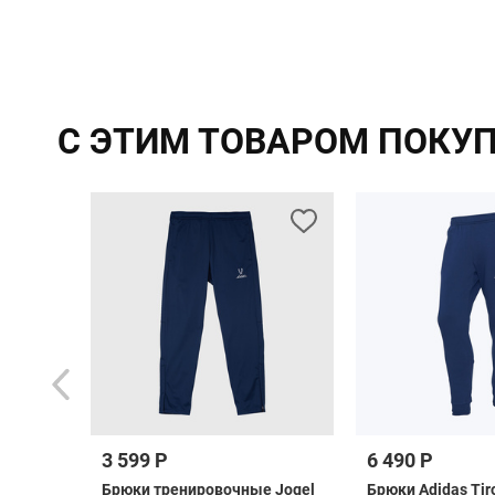
С ЭТИМ ТОВАРОМ ПОКУ
3 599 Р
6 490 Р
rpool
Брюки тренировочные Jogel
Брюки Adidas Tir