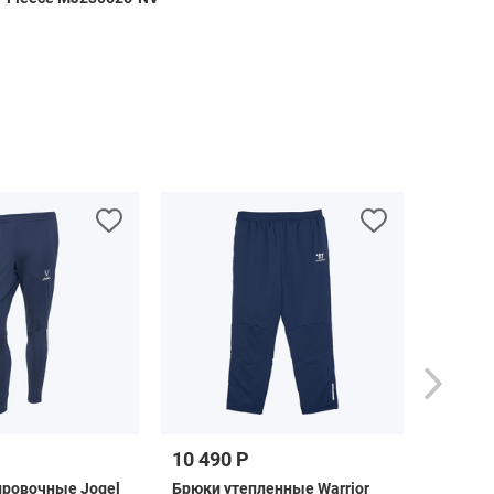
10 490 Р
6 490 Р
ировочные Jogel
Брюки утепленные Warrior
Брюки 