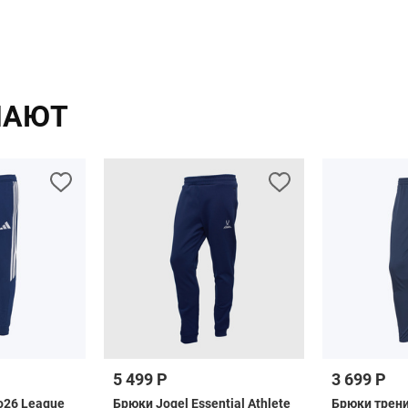
ПАЮТ
5 499 Р
3 699 Р
o26 League
Брюки Jogel Essential Athlete
Брюки трен