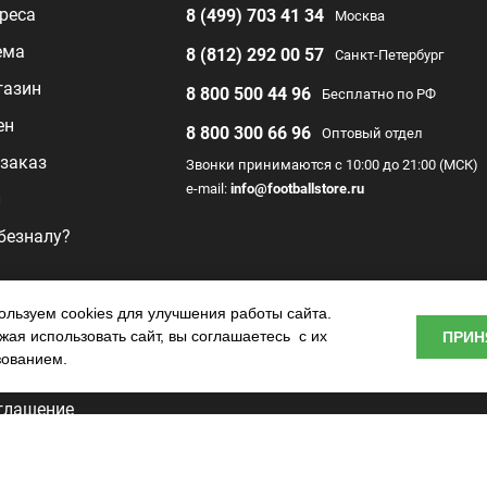
реса
8 (499) 703 41 34
Москва
ема
8 (812) 292 00 57
Санкт-Петербург
газин
8 800 500 44 96
Бесплатно по РФ
ен
8 800 300 66 96
Оптовый отдел
заказ
Звонки принимаются с 10:00 до 21:00 (МСК)
e-mail:
info@footballstore.ru
л
 безналу?
раммы
льзуем cookies для улучшения работы сайта.
ая использовать сайт, вы соглашаетесь с их
ПРИН
о центра
зованием.
глашение
ьности